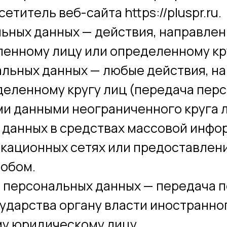
етитель веб-сайта https://pluspr.ru.
льных данных — действия, направле
енному лицу или определенному кру
нальных данных — любые действия, н
еленному кругу лиц (передача перс
и данными неограниченного круга ли
данных в средствах массовой инфо
ационных сетях или предоставлени
собом.
а персональных данных — передача 
ударства органу власти иностранно
у юридическому лицу.