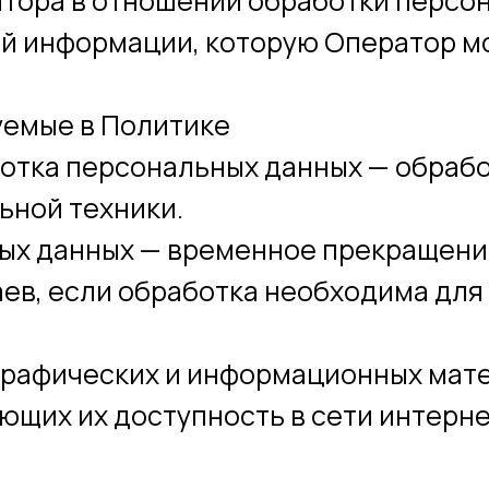
атора в отношении обработки персо
ей информации, которую Оператор м
уемые в Политике
ботка персональных данных — обраб
ьной техники.
ных данных — временное прекращен
аев, если обработка необходима дл
 графических и информационных мате
ющих их доступность в сети интерне